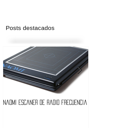
Posts destacados
Naomi Escaner de Radio Frecuencia
Radiomedica Pre